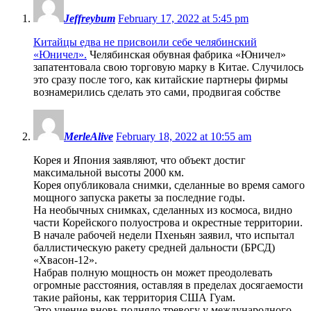
Jeffreybum
February 17, 2022 at 5:45 pm
Китайцы едва не присвоили себе челябинский
«Юничел».
Челябинская обувная фабрика «Юничел»
запатентовала свою торговую марку в Китае. Случилось
это сразу после того, как китайские партнеры фирмы
вознамерились сделать это сами, продвигая собстве
MerleAlive
February 18, 2022 at 10:55 am
Корея и Япония заявляют, что объект достиг
максимальной высоты 2000 км.
Корея опубликовала снимки, сделанные во время самого
мощного запуска ракеты за последние годы.
На необычных снимках, сделанных из космоса, видно
части Корейского полуострова и окрестные территории.
В начале рабочей недели Пхеньян заявил, что испытал
баллистическую ракету средней дальности (БРСД)
«Хвасон-12».
Набрав полную мощность он может преодолевать
огромные расстояния, оставляя в пределах досягаемости
такие районы, как территория США Гуам.
Это учение вновь подняло тревогу у международного