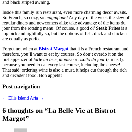
and black striped awning.
Inside this family-run restaurant, even more charming decor awaits.
So French, so cozy, so
magnifique!
Any day of the week the slew of
regular diners and newcomers alike take advantage of the items du
jour from the rotating menu. Of course, a good ol’
Steak Frites
is a
top pick and rightfully so, but the options of fish, duck and chicken
are equally as perfect.
Forget not when at
Bistrot Margot
that it is a French restaurant and
therefore, you’ll want to eat by courses. So don’t overdo it on the
first appetizer of
tarte au brie, moules
or
risotto du jour
(a must!),
because you need to eat every last course, including the cheese!
That said: ordering wine is also a must, it helps cut through the rich
and decadent food. Bon appetit!
Post navigation
←
Ellis Island
Aria
→
6 thoughts on “
La Belle Vie at Bistrot
Margot
”