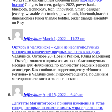
World’s first dimensionless bluetooth rings
https://project-
br.com/
Gadgets for men, gadgets 2022, power bank,
bluetooth, technology, tech, innovation, Smart, designer
jewelry, wearable electronics, power bank, bluetooth,bracelet
dimensionless Pikler triangle toddler, pikler triangle assembly
on Etsy
Jeffreybum
March 1, 2022 at 11:23 pm
Октябрь в Челябинске – один из неблагополучных
месяцев по количеству вредных веществ в воздухе.
Челябинск, Октябрь 20 (Новый Регион, Юлия Малецкая)
– Октябрь является одним из самых неблагополучных
месяцев для Челябинска по количеству вредных веществ
атмосфере. Как сообщили корреспонденту «Нового
Региона» в Челябинском Гидрометеоцентре, по данным
метеорологического и экологического
Jeffreybum
April 15, 2022 at 6:49 am
Депутаты Магнитогорска приняли изменения в Устав
города, которые позволят снимать мэра с должности.