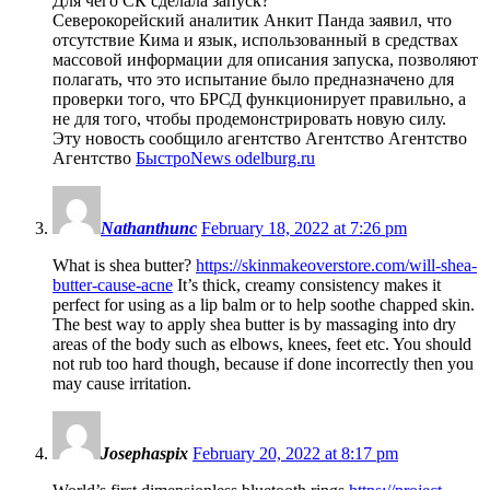
Для чего СК сделала запуск?
Северокорейский аналитик Анкит Панда заявил, что
отсутствие Кима и язык, использованный в средствах
массовой информации для описания запуска, позволяют
полагать, что это испытание было предназначено для
проверки того, что БРСД функционирует правильно, а
не для того, чтобы продемонстрировать новую силу.
Эту новость сообщило агентство Агентство Агентство
Агентство
БыстроNews odelburg.ru
Nathanthunc
February 18, 2022 at 7:26 pm
What is shea butter?
https://skinmakeoverstore.com/will-shea-
butter-cause-acne
It’s thick, creamy consistency makes it
perfect for using as a lip balm or to help soothe chapped skin.
The best way to apply shea butter is by massaging into dry
areas of the body such as elbows, knees, feet etc. You should
not rub too hard though, because if done incorrectly then you
may cause irritation.
Josephaspix
February 20, 2022 at 8:17 pm