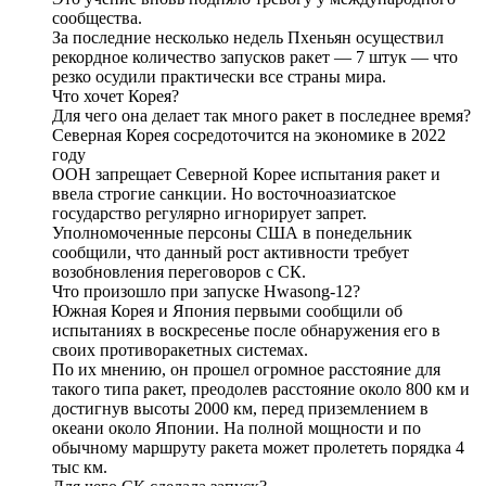
сообщества.
За последние несколько недель Пхеньян осуществил
рекордное количество запусков ракет — 7 штук — что
резко осудили практически все страны мира.
Что хочет Корея?
Для чего она делает так много ракет в последнее время?
Северная Корея сосредоточится на экономике в 2022
году
ООН запрещает Северной Корее испытания ракет и
ввела строгие санкции. Но восточноазиатское
государство регулярно игнорирует запрет.
Уполномоченные персоны США в понедельник
сообщили, что данный рост активности требует
возобновления переговоров с СК.
Что произошло при запуске Hwasong-12?
Южная Корея и Япония первыми сообщили об
испытаниях в воскресенье после обнаружения его в
своих противоракетных системах.
По их мнению, он прошел огромное расстояние для
такого типа ракет, преодолев расстояние около 800 км и
достигнув высоты 2000 км, перед приземлением в
океани около Японии. На полной мощности и по
обычному маршруту ракета может пролететь порядка 4
тыс км.